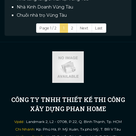
Nhà Kinh Doanh Vũng Tàu
Chuỗi nhà trọ Vũng Tàu
Page 1 / 2
1
2
Next
Last
CÔNG TY TNHH THIẾT KẾ THI CÔNG
XÂY DỰNG PHAN HOME
Vpdd
: Landmark 2, L2 - 0708, P.22, Q. Bình Thạnh, Tp. HCM
Chi Nhánh
: Kp. Phú Hà, P. Mỹ Xuân, Tx.phú Mỹ, T. BR V Tàu