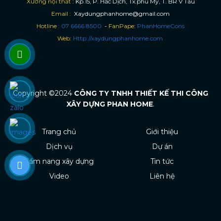
Xưởng nội thất
: Kp.15, P. Hắc Dịch, Tx.phú Mỹ, T. BR V Tàu
Email :
Xaydungphanhome@gmail.com
Hotline
: 07 6666 8500
-
FanPape
:
PhanHomeCons
Web:
Http://xaydungphanhome.com
Copyright ©2024
CÔNG TY TNHH THIẾT KẾ THI CÔNG
XÂY DỰNG PHAN HOME
.
Trang chủ
Giới thiệu
Dịch vụ
Dự án
Cẩm nang xây dựng
Tin tức
Video
Liên hệ
Design by
Vinasoftware (VNS)