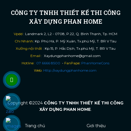
CÔNG TY TNHH THIẾT KẾ THI CÔNG
XÂY DỰNG PHAN HOME
Vpdd
: Landmark 2, L2 - 0708, P.22, Q. Bình Thạnh, Tp. HCM
Chi Nhánh
: Kp. Phú Hà, P. Mỹ Xuân, Tx.phú Mỹ, T. BR V Tàu
Xưởng nội thất
: Kp.15, P. Hắc Dịch, Tx.phú Mỹ, T. BR V Tàu
Email :
Xaydungphanhome@gmail.com
Hotline
: 07 6666 8500
-
FanPape
:
PhanHomeCons
Web:
Http://xaydungphanhome.com
Copyright ©2024
CÔNG TY TNHH THIẾT KẾ THI CÔNG
XÂY DỰNG PHAN HOME
.
Trang chủ
Giới thiệu