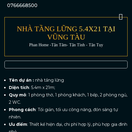
0766668500
NHÀ TẦNG LỮNG 5.4X21 TẠI
VŨNG TÀU
Phan Home -Tận Tâm- Tận Tình - Tận Tụy
Tên dự án :
nhà tầng lững
Diện tích
: 5.4m x 21m;
Quy mô
: 1 phòng thờ, 1 phòng khách, 1 bếp, 2 phòng ngủ,
2 WC.
Phong cách
: Tối giản, tối ưu công năng, đón sáng tự
nhiên.
Ưu điểm
: Thiết kế hiện đại, chi phí hợp lý, phù hợp gia đình
nhỏ